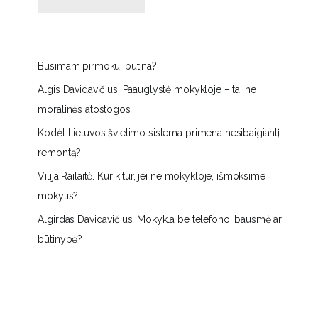
Būsimam pirmokui būtina?
Algis Davidavičius. Paauglystė mokykloje – tai ne
moralinės atostogos
Kodėl Lietuvos švietimo sistema primena nesibaigiantį
remontą?
Vilija Railaitė. Kur kitur, jei ne mokykloje, išmoksime
mokytis?
Algirdas Davidavičius. Mokykla be telefono: bausmė ar
būtinybė?