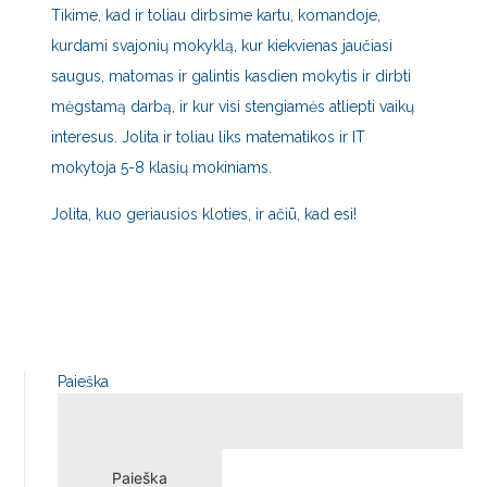
Tikime, kad ir toliau dirbsime kartu, komandoje,
kurdami svajonių mokyklą, kur kiekvienas jaučiasi
saugus, matomas ir galintis kasdien mokytis ir dirbti
mėgstamą darbą, ir kur visi stengiamės atliepti vaikų
interesus. Jolita ir toliau liks matematikos ir IT
mokytoja 5-8 klasių mokiniams.
Jolita, kuo geriausios kloties, ir ačiū, kad esi!
Paieška
Paieška