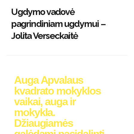
Ugdymo vadovė
pagrindiniam ugdymui –
Jolita Verseckaitė
Auga Apvalaus
kvadrato mokyklos
vaikai, auga ir
mokykla.
Džiaugiamės
galėdami pasidalinti