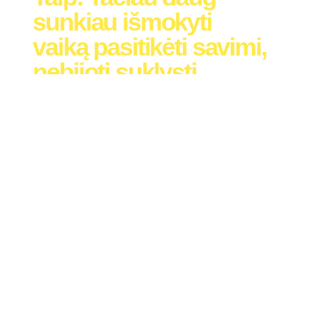
sunkiau išmokyti
vaiką pasitikėti savimi,
nebijoti suklysti,
drąsiai klausti, kurti,
tyrinėti ir neprarasti
mokymosi
džiaugsmo.
Gal todėl šiandien svarbiausias klausimas nėra, kiek
raidžių pažįsta būsimas pirmokas.
Svarbiausias klausimas: ar mūsų mokykla yra
pasirengusi priimti skirtingus vaikus. Ne tuos, kurie
atitinka standartą, o tuos, kurie dar tik pradeda savo