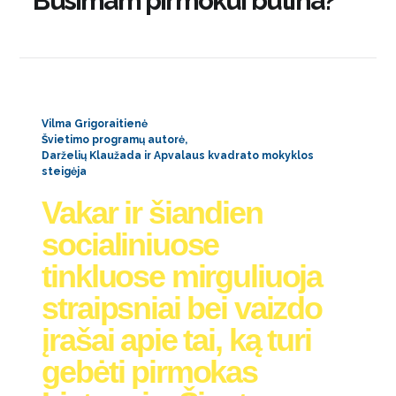
Būsimam pirmokui būtina?
Vilma Grigoraitienė
Švietimo programų autorė,
Darželių Klaužada ir Apvalaus kvadrato mokyklos
steigėja
Vakar ir šiandien
socialiniuose
tinkluose mirguliuoja
straipsniai bei vaizdo
įrašai apie tai, ką turi
gebėti pirmokas