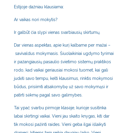
Estijoje dažniau klausiama:
Ar vaikas nori mokytis?
Ir galbūt čia slypi vienas svarbiausių skirtumų.
Dar vienas aspektas, apie kurį kalbame per mažai –
savivaldus mokymasis. Šiuolaikiniai ugdymo tyrimai
ir pažangiausių pasaulio švietimo sistemų praktikos
rodo, kad vaikai geriausiai mokosi tuomet, kai gali
judėti savo tempu, kelti klausimus, rinktis mokymosi
būdus, prisiimti atsakomybę už savo mokymąsi ir
patirti sėkmę pagal savo galimybes.
Tai ypač svarbu pirmoje klasėje, kurioje susitinka
labai skirtingi vaikai. Vieni jau skaito knygas, kiti dar
tik mokosi pažinti raides. Vieni geba ilgai išlaikyti
dėmesį, kitiems tam reikia daugiau laiko. Vieni