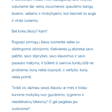
sukuriame dar vieną visuomenės spaudimo bangą
tėvams, vaikams ir mokytojams, kuri kasmet vis auga
ir virsta cunamiu..
Bet kokiu tikslu? Kam?
Rugsėjo pirmąją į klasę susirenka vaikai su
skirtingomis istorijomis. Kiekvienas jų atsineša savo
patirtis, savo stiprybes, savo klausimus ir savo
pasaulio matymą. Ir būtent ši įvairovė turėtų būti ne
problema, kurią reikia išspręsti, o vertybė, kurią
reikia priimti.
Todėl vis dažniau savęs klausiu: ar mes ir toliau
kursime mokyklą nuo gąsdinimo, lyginimo ir
neadekvačių lūkesčių? O gal pagaliau jau
sustosime?