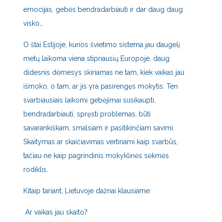
emocijas, gebės bendradarbiauti ir dar daug daug
visko…
O štai Estijoje, kurios švietimo sistema jau daugelį
metų laikoma viena stipriausių Europoje, daug
didesnis dėmesys skiriamas ne tam, kiek vaikas jau
išmoko, o tam, ar jis yra pasirengęs mokytis. Ten
svarbiausiais laikomi gebėjimai susikaupti,
bendradarbiauti, spręsti problemas, būti
savarankiškam, smalsiam ir pasitikinčiam savimi.
Skaitymas ar skaičiavimas vertinami kaip svarbūs,
tačiau ne kaip pagrindinis mokyklinės sėkmės
rodiklis.
Kitaip tariant, Lietuvoje dažnai klausiame:
Ar vaikas jau skaito?