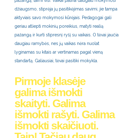
pažangą, laimi visi. Vaikai patiria daugiau mokymosi
džiaugsmo, stiprėja jų pasitikėjimas savimi, jie tampa
aktyviais savo mokymosi kūrėjais. Pedagogai gali
geriau atliepti mokinių poreikius, matyti realią
pažangą ir kurti stipresnį ryšį su vaikais. O tėvai jaučia
daugiau ramybės, nes jų vaikas nėra nuolat
lyginamas su kitais ar vertinamas pagal vieną
standartą. Galiausiai, tėvai pasitiki mokykla.
Pirmoje klasėje
galima išmokti
skaityti. Galima
išmokti rašyti. Galima
išmokti skaičiuoti.
Taip! Tačiau daug