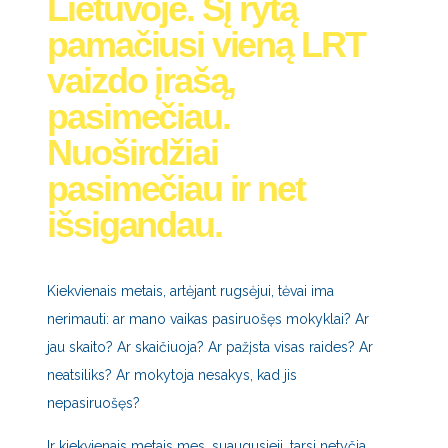
Lietuvoje. Šį rytą
pamačiusi vieną LRT
vaizdo įrašą,
pasimečiau.
Nuoširdžiai
pasimečiau ir net
išsigandau.
Kiekvienais metais, artėjant rugsėjui, tėvai ima
nerimauti: ar mano vaikas pasiruošęs mokyklai? Ar
jau skaito? Ar skaičiuoja? Ar pažįsta visas raides? Ar
neatsiliks? Ar mokytoja nesakys, kad jis
nepasiruošęs?
Ir kiekvienais metais mes, suaugusieji, tarsi netyčia