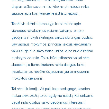
drąsiai reiškia savo mintis, kitiems pirmiausia reikia
saugios aplinkos, kurioje jie išdrįstų kalbėti.
Todėl vis dažniau pasaulyje kalbama ne apie
vienodus reikalavimus visiems vaikams, o apie
gebėjimą mokyti skirtingus vaikus skirtingais būdais.
Savivaldaus mokymosi principai leidžia kiekvienam
vaikui augti nuo savo starto linijos, o ne nuo dirbtinai
nustatyto vidurkio. Tokiu būdu stipresni vaikai nėra
stabdomi, o tiems, kuriems reikia daugiau laiko,
nesukuriamas nesėkmės jausmas jau pirmosiomis
mokyklos dienomis.
Tai nėra tik teorija. Aš pati, kaip pedagogė, kasdien
matau akivaizdžią tokio ugdymo naudą. Kai dirbame
pagal individualius vaiko gebėjimus, interesus ir