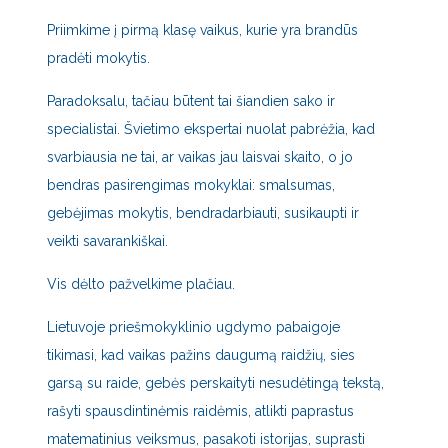
Priimkime į pirmą klasę vaikus, kurie yra brandūs
pradėti mokytis.
Paradoksalu, tačiau būtent tai šiandien sako ir
specialistai. Švietimo ekspertai nuolat pabrėžia, kad
svarbiausia ne tai, ar vaikas jau laisvai skaito, o jo
bendras pasirengimas mokyklai: smalsumas,
gebėjimas mokytis, bendradarbiauti, susikaupti ir
veikti savarankiškai.
Vis dėlto pažvelkime plačiau.
Lietuvoje priešmokyklinio ugdymo pabaigoje
tikimasi, kad vaikas pažins daugumą raidžių, sies
garsą su raide, gebės perskaityti nesudėtingą tekstą,
rašyti spausdintinėmis raidėmis, atlikti paprastus
matematinius veiksmus, pasakoti istorijas, suprasti