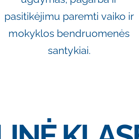
pasitikėjimu paremti vaiko ir
mokyklos bendruomenės
santykiai.
INĖ KLAS