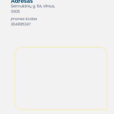
Adresas
Šermukšnių g. 6A, Vilnius,
01106
Įmonės kodas
304995247