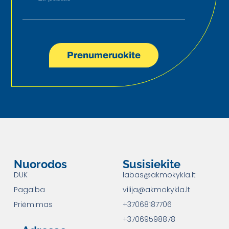
Prenumeruokite
Nuorodos
Susisiekite
DUK
labas@akmokykla.lt
Pagalba
vilija@akmokykla.lt
Priėmimas
+37068187706
+37069598878