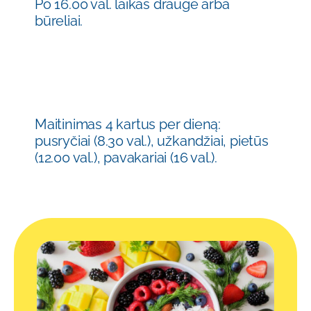
Po 16.00 val. laikas drauge arba
būreliai.
Maitinimas 4 kartus per dieną:
pusryčiai (8.30 val.), užkandžiai, pietūs
(12.00 val.), pavakariai (16 val.).