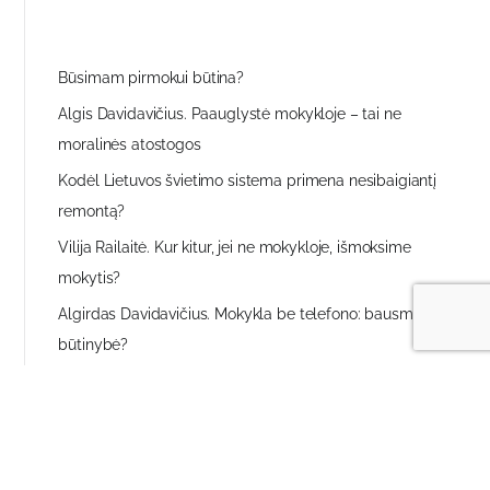
Būsimam pirmokui būtina?
Algis Davidavičius. Paauglystė mokykloje – tai ne
moralinės atostogos
Kodėl Lietuvos švietimo sistema primena nesibaigiantį
remontą?
Vilija Railaitė. Kur kitur, jei ne mokykloje, išmoksime
mokytis?
Algirdas Davidavičius. Mokykla be telefono: bausmė ar
būtinybė?