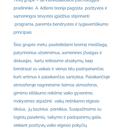
Tėvų grupė – tai individualiosios psichologijos
pradininko A. Adlerio teorija pagrįsta pozityvios ir
sąmoningos tėvystės įgūdžius stiprinanti
programa, paremta bendrystės ir lygiavertiškumo
principais.
Šios grupės metu, pasitelkdami teorinę medžiagą,
patyriminius užsiėmimus, asmenines įžvalgas ir
diskusijas, kartu ieškosime atsakymų, kaip
bendrauti su vaikais ir vienas kitu padrąsinančiai,
kurti artimus ir palaikančius santykius. Palaikančioje
atmosferoje nagrinėsime šeimos atmosferos,
gimimo eiliškumo reikšmę vaiko gyvenime,
mokysimės atpažinti vaikų netinkamo elgesio
tikslus, jų bazinius poreikius. Susipažinsime su
loginių pasekmių taikymo ir padrąsinimų galia,
siekiant pozityvių vaiko elgesio pokyčių.