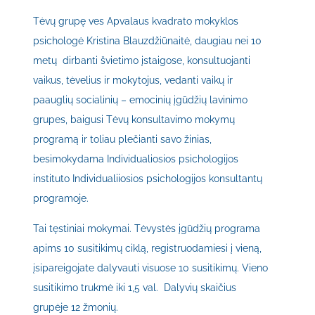
Tėvų grupę ves Apvalaus kvadrato mokyklos
psichologė Kristina Blauzdžiūnaitė, daugiau nei 10
metų dirbanti švietimo įstaigose, konsultuojanti
vaikus, tėvelius ir mokytojus, vedanti vaikų ir
paauglių socialinių – emocinių įgūdžių lavinimo
grupes, baigusi Tėvų konsultavimo mokymų
programą ir toliau plečianti savo žinias,
besimokydama Individualiosios psichologijos
instituto Individualiiosios psichologijos konsultantų
programoje.
Tai tęstiniai mokymai. Tėvystės įgūdžių programa
apims 10 susitikimų ciklą, registruodamiesi į vieną,
įsipareigojate dalyvauti visuose 10 susitikimų. Vieno
susitikimo trukmė iki 1,5 val. Dalyvių skaičius
grupėje 12 žmonių.