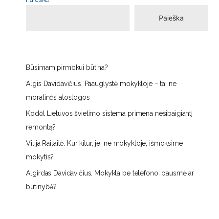
Paieška
Būsimam pirmokui būtina?
Algis Davidavičius. Paauglystė mokykloje – tai ne
moralinės atostogos
Kodėl Lietuvos švietimo sistema primena nesibaigiantį
remontą?
Vilija Railaitė. Kur kitur, jei ne mokykloje, išmoksime
mokytis?
Algirdas Davidavičius. Mokykla be telefono: bausmė ar
būtinybė?