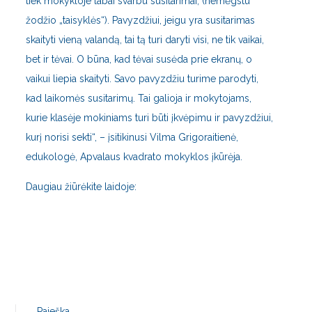
tiek mokykloje labai svarbu susitarimai, (nemėgstu
žodžio „taisyklės“). Pavyzdžiui, jeigu yra susitarimas
skaityti vieną valandą, tai tą turi daryti visi, ne tik vaikai,
bet ir tėvai. O būna, kad tėvai susėda prie ekranų, o
vaikui liepia skaityti. Savo pavyzdžiu turime parodyti,
kad laikomės susitarimų. Tai galioja ir mokytojams,
kurie klasėje mokiniams turi būti įkvėpimu ir pavyzdžiui,
kurį norisi sekti“, – įsitikinusi Vilma Grigoraitienė,
edukologė, Apvalaus kvadrato mokyklos įkūrėja.
Daugiau žiūrėkite laidoje:
Paieška