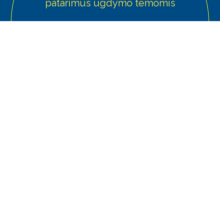
patarimus ugdymo temomis
Prenumeruokite