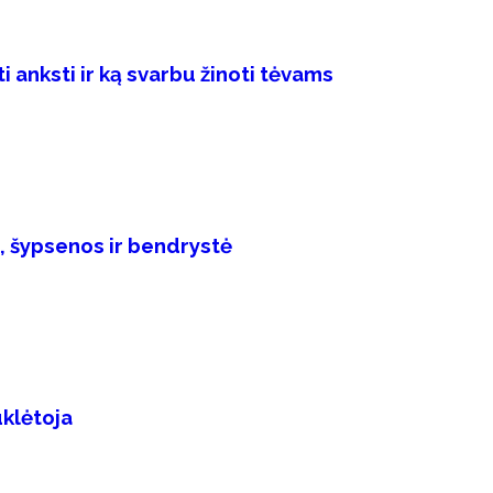
 anksti ir ką svarbu žinoti tėvams
, šypsenos ir bendrystė
uklėtoja