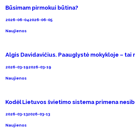
Būsimam pirmokui būtina?
2026-06-04
2026-06-05
Naujienos
Algis Davidavičius. Paauglystė mokykloje – tai
2026-03-19
2026-03-19
Naujienos
Kodėl Lietuvos švietimo sistema primena nesib
2026-03-13
2026-03-13
Naujienos