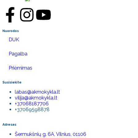
Nuorodos
DUK
Pagalba
Priėmimas
Susisiekite
labas@akmokykla.lt
vilija@akmokykla.lt
+37068187706
+37069598878
Adresas
Šermukšnių g. 6A, Vilnius, 01106