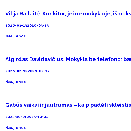
Vilija Railaitė. Kur kitur, jei ne mokykloje, išm
2026-03-13
2026-03-13
Naujienos
Algirdas Davidavičius. Mokykla be telefono: b
2026-02-12
2026-02-12
Naujienos
Gabūs vaikai ir jautrumas – kaip padėti skleisti
2025-10-01
2025-10-01
Naujienos