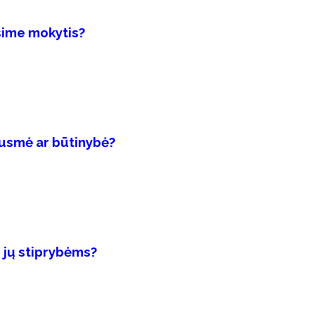
oksime mokytis?
ausmė ar būtinybė?
s jų stiprybėms?