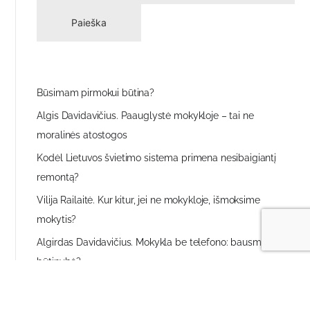
Paieška
Būsimam pirmokui būtina?
Algis Davidavičius. Paauglystė mokykloje – tai ne
moralinės atostogos
Kodėl Lietuvos švietimo sistema primena nesibaigiantį
remontą?
Vilija Railaitė. Kur kitur, jei ne mokykloje, išmoksime
mokytis?
Algirdas Davidavičius. Mokykla be telefono: bausmė ar
būtinybė?