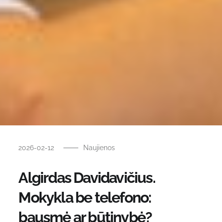
2026-02-12
Naujienos
Algirdas Davidavičius.
Mokykla be telefono:
bausmė ar būtinybė?