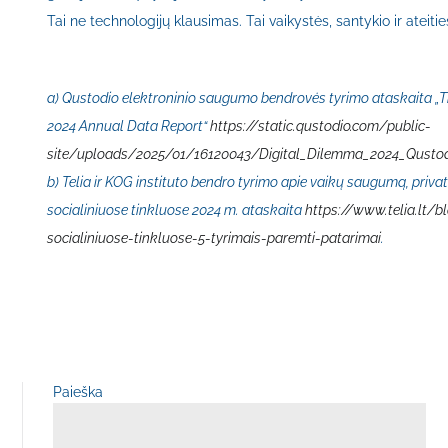
Tai ne technologijų klausimas. Tai vaikystės, santykio ir ateiti
a) Qustodio elektroninio saugumo bendrovės tyrimo ataskaita „T
2024 Annual Data Report“
https://static.qustodio.com/public-
site/uploads/2025/01/16120043/Digital_Dilemma_2024_Qustod
b) Telia ir KOG instituto bendro tyrimo apie vaikų saugumą, privat
socialiniuose tinkluose 2024 m. ataskaita
https://www.telia.lt/
socialiniuose-tinkluose-5-tyrimais-paremti-patarimai
.
Paieška