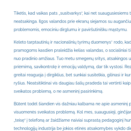
Tikėtis, kad vaikas pats „susitvarkys“, kai net suaugusiesiems 
neatsakinga. Ilgos valandos prie ekranų siejamos su auganči
problemomis, emociniu dirglumu ir paviršutinišku mąstymu.
Keleto tarptautinių ir nacionalinių tyrimų duomenys* rodo, kad
pramogoms kasdien praleidžia kelias valandas, o socialiniai ti
nuo pradinio amžiaus. Tuo metu smegenų sritys, atsakingos 
priėmimą, savikontrolę ir emocijų valdymą, dar tik vystosi. Rez
greitai reaguoja į dirgiklius, bet sunkiai susitelkia, gilinasi ir 
ryšius. Neatsitiktinai vis daugiau šalių pradeda tai vertinti ka
sveikatos problemą, o ne asmeninį pasirinkimą.
Būtent todėl šiandien vis dažniau kalbama ne apie asmeninį p
visuomenės sveikatos problemą. Kol mes, suaugusieji, ginčija
„teisę“ į telefoną ar žaidžiame naiviai suprastą pedagoginį h
technologijų industrija be jokios etinės atsakomybės vykdo didž