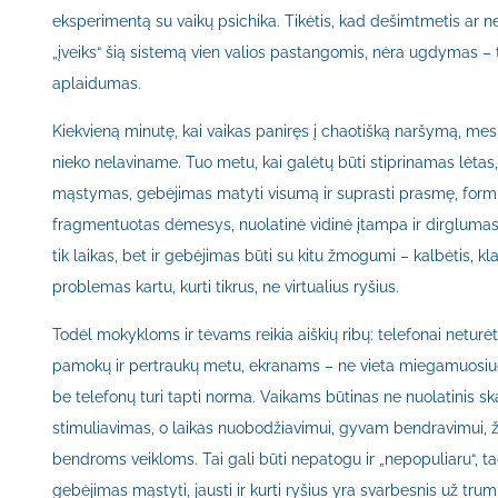
eksperimentą su vaikų psichika. Tikėtis, kad dešimtmetis ar ne
„įveiks“ šią sistemą vien valios pastangomis, nėra ugdymas – 
aplaidumas.
Kiekvieną minutę, kai vaikas paniręs į chaotišką naršymą, me
nieko nelaviname. Tuo metu, kai galėtų būti stiprinamas lėtas, 
mąstymas, gebėjimas matyti visumą ir suprasti prasmę, for
fragmentuotas dėmesys, nuolatinė vidinė įtampa ir dirgluma
tik laikas, bet ir gebėjimas būti su kitu žmogumi – kalbėtis, kla
problemas kartu, kurti tikrus, ne virtualius ryšius.
Todėl mokykloms ir tėvams reikia aiškių ribų: telefonai neturė
pamokų ir pertraukų metu, ekranams – ne vieta miegamuosiu
be telefonų turi tapti norma. Vaikams būtinas ne nuolatinis sk
stimuliavimas, o laikas nuobodžiavimui, gyvam bendravimui, 
bendroms veikloms. Tai gali būti nepatogu ir „nepopuliaru“, ta
gebėjimas mąstyti, jausti ir kurti ryšius yra svarbesnis už tru