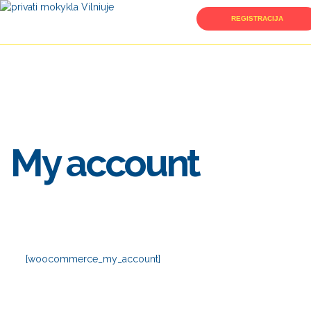
REGISTRACIJA
JUNKIS PRIE MŪSŲ
My account
[woocommerce_my_account]