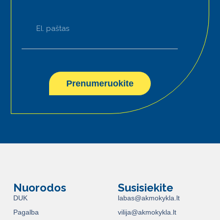
Prenumeruokite
Nuorodos
Susisiekite
DUK
labas@akmokykla.lt
Pagalba
vilija@akmokykla.lt